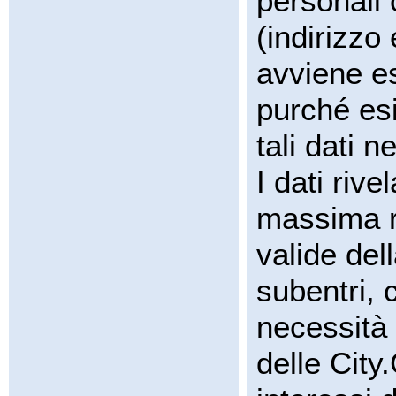
personali o
(indirizzo
avviene e
purché esi
tali dati ne
I dati rive
massima r
valide del
subentri,
necessità d
delle City