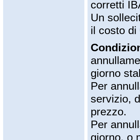
corretti I
Un solleci
il costo di 
Condizion
annullamen
giorno sta
Per annull
servizio, 
prezzo.
Per annull
giorno, o