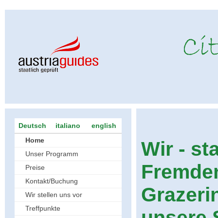
Deutsch
italiano
english
Home
Wir - st
Unser Programm
Fremden
Preise
Kontakt/Buchung
Grazeri
Wir stellen uns vor
Treffpunkte
unsere 